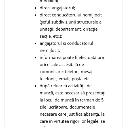
modalități:
direct angajatorul;
direct conducătorului nemijlocit
(șeful subdiviziunii structurale a
unității: departament, direcție,
secție, etc.);
angajatorul și conducătorul
nemijlocit.
informarea poate fi efectuată prin
orice cale accesibilă de
comunicare: telefon; mesaj
telefonic; email; poșta etc.
după reluarea activității de
muncă, este necesar să prezentați
la locul de muncă în termen de 5
zile lucrătoare, documentele
necesare care justifică absența, la
care în virtutea rigorilor legale, se