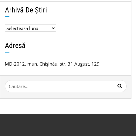
Arhivă De Știri
Arhivă
de
știri
Adresă
MD-2012, mun. Chișinău, str. 31 August, 129
Caută
după: