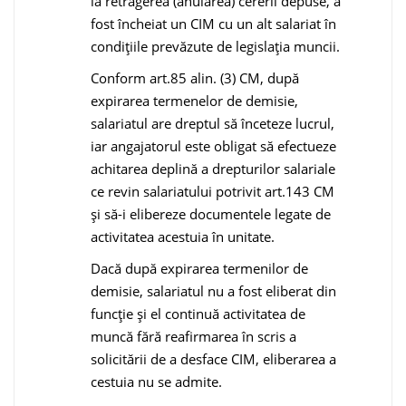
la retragerea (anularea) cererii depuse, a
fost încheiat un CIM cu un alt salariat în
condițiile prevăzute de legislația muncii.
Conform art.85 alin. (3) CM, după
expirarea termenelor de demisie,
salariatul are dreptul să înceteze lucrul,
iar angajatorul este obligat să efectueze
achitarea deplină a drepturilor salariale
ce revin salariatului potrivit art.143 CM
și să-i elibereze documentele legate de
activitatea acestuia în unitate.
Dacă după expirarea termenilor de
demisie, salariatul nu a fost eliberat din
funcție și el continuă activitatea de
muncă fără reafirmarea în scris a
solicitării de a desface CIM, eliberarea a
cestuia nu se admite.