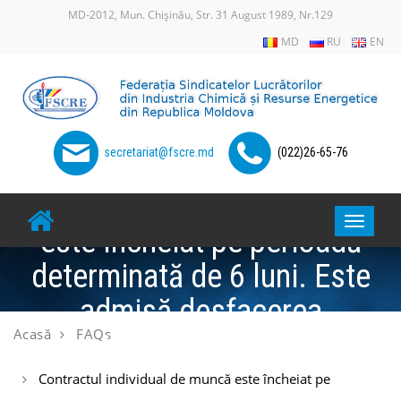
Skip
MD-2012, Mun. Chișinău, Str. 31 August 1989, Nr.129
to
MD
RU
EN
content
secretariat@fscre.md
(022)26-65-76
Contractul individual de muncă
Toggle
este încheiat pe perioadă
navigat
determinată de 6 luni. Este
admisă desfacerea
Acasă
FAQs
contractului înainte de termen?
Contractul individual de muncă este încheiat pe