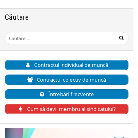
Căutare
Caută
după:
Contractul individual de muncă
Contractul colectiv de muncă
Întrebări frecvente
Cum să devii membru al sindicatului?