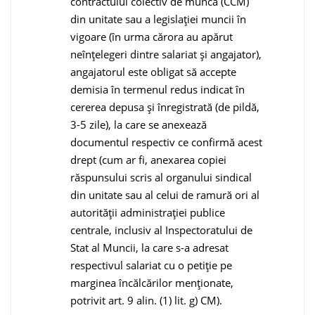
contractului colectiv de muncă (CCM)
din unitate sau a legislaţiei muncii în
vigoare (în urma cărora au apărut
neînţelegeri dintre salariat şi angajator),
angajatorul este obligat să accepte
demisia în termenul redus indicat în
cererea depusa şi înre­gistrată (de pildă,
3-5 zile), la care se anexează
documentul respectiv ce confirmă acest
drept (cum ar fi, anexarea copiei
răspunsului scris al organului sindical
din unitate sau al celui de ramură ori al
autorităţii administraţiei publice
centrale, in­clusiv al Inspectoratului de
Stat al Muncii, la care s-a adresat
respectivul salariat cu o petiţie pe
marginea încălcărilor menţionate,
potrivit art. 9 alin. (1) lit. g) CM).