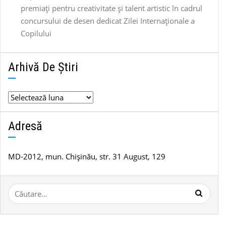
premiați pentru creativitate și talent artistic în cadrul
concursului de desen dedicat Zilei Internaționale a
Copilului
Arhivă De Știri
Arhivă
de
știri
Adresă
MD-2012, mun. Chișinău, str. 31 August, 129
Caută
după: