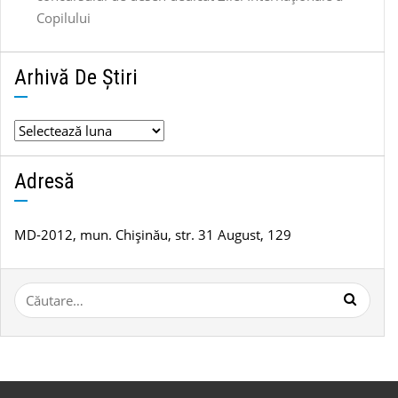
Copilului
Arhivă De Știri
Arhivă
de
știri
Adresă
MD-2012, mun. Chișinău, str. 31 August, 129
Caută
după: