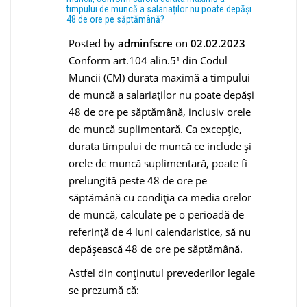
timpului de muncă a salariaților nu poate depăși
48 de ore pe săptămână?
Posted by
adminfscre
on
02.02.2023
Conform art.104 alin.5¹ din Codul
Muncii (CM) durata maximă a timpului
de muncă a salariaților nu poate depăși
48 de ore pe săptămână, inclusiv orele
de muncă suplimentară. Ca excepţie,
durata timpului de muncă ce include şi
orele dc muncă suplimentară, poate fi
prelungită peste 48 de ore pe
săptămână cu condiţia ca media orelor
de muncă, calculate pe o perioadă de
referinţă de 4 luni calendaristice, să nu
depăşească 48 de ore pe săptămână.
Astfel din conţinutul prevederilor legale
se prezumă că: