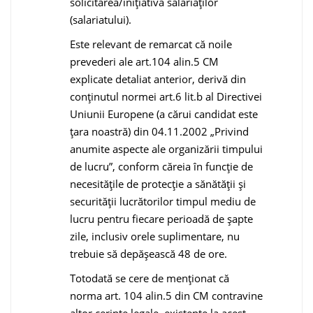
solicitarea/iniţiativa salariaţilor
(salariatului).
Este relevant de remarcat că noile
prevederi ale art.104 alin.5 CM
explicate detaliat anterior, derivă din
conţinutul normei art.6 lit.b al Directivei
Uniunii Europene (a cărui candidat este
ţara noastră) din 04.11.2002 „Privind
anumite aspecte ale organizării timpului
de lucru”, conform căreia în funcţie de
necesităţile de protecţie a sănătăţii şi
securității lucrătorilor timpul mediu de
lucru pentru fiecare perioadă de şapte
zile, inclusiv orele suplimentare, nu
trebuie să depăşească 48 de ore.
Totodată se cere de menţionat că
norma art. 104 alin.5 din CM contravine
altor cerinţe legale, existente la acest