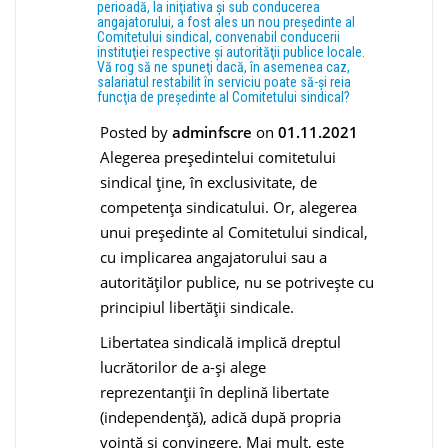
perioadă, la iniţiativa şi sub conducerea
angajatorului, a fost ales un nou preşedinte al
Comitetului sindical, convenabil conducerii
instituţiei respective şi autorităţii publice locale.
Vă rog să ne spuneţi dacă, în asemenea caz,
salariatul restabilit în serviciu poate să-şi reia
funcţia de preşedinte al Comitetului sindical?
Posted by
adminfscre
on
01.11.2021
Alegerea preşedintelui comitetului
sindical ţine, în exclusivitate, de
competenţa sindicatului. Or, alegerea
unui preşedinte al Comitetului sindical,
cu implicarea angajatorului sau a
autorităţilor publice, nu se potriveşte cu
principiul libertăţii sindicale.
Libertatea sindicală implică dreptul
lucrătorilor de a-şi alege
reprezentanţii în deplină libertate
(independenţă), adică după propria
voinţă şi convingere. Mai mult, este