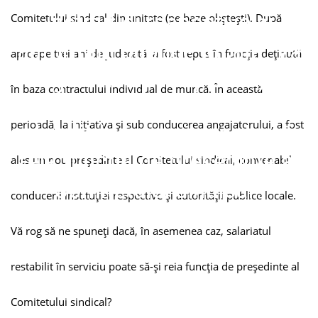
instituţiei respective şi
Comitetului sindical din unitate (pe baze obşteşti). După
autorităţii publice locale. Vă
aproape trei ani de judecată, a fost repus în funcţia deţinută
rog să ne spuneţi dacă, în
în baza contractului individual de muncă. În această
asemenea caz, salariatul
perioadă, la iniţiativa şi sub conducerea angajatorului, a fost
restabilit în serviciu poate să-şi
reia funcţia de preşedinte al
ales un nou preşedinte al Comitetului sindical, convenabil
Comitetului sindical?
conducerii instituţiei respective şi autorităţii publice locale.
Vă rog să ne spuneţi dacă, în asemenea caz, salariatul
restabilit în serviciu poate să-şi reia funcţia de preşedinte al
Comitetului sindical?