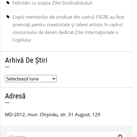
Felicitări cu ocazia Zilei Sindicalistului!
Copiii membrilor de sindicat din cadrul FSCRE au fost
premiați pentru creativitate și talent artistic în cadrul
concursului de desen dedicat Zilei Internaționale a
Copilului
Arhivă De Știri
Arhivă
de
știri
Adresă
MD-2012, mun. Chișinău, str. 31 August, 129
Caută