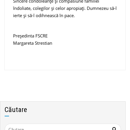
Sincere condoleanțe și compasiune familiei
îndoliate, colegilor și celor apropiați. Dumnezeu să-l
ierte și să-l odihnească în pace.
Președinta FSCRE
Margareta Strestian
Căutare
Caută