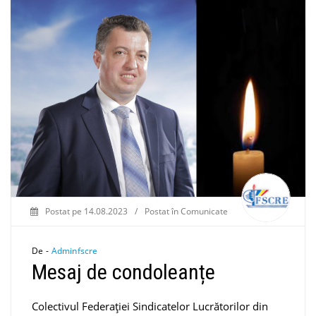
Postat pe
14.08.2023
/
Postat în
Comunicate
De -
Adminfscre
Mesaj de condoleanțe
Colectivul Federației Sindicatelor Lucrătorilor din