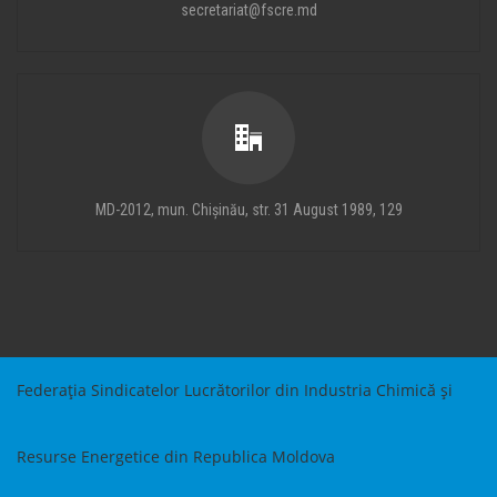
secretariat@fscre.md
MD-2012, mun. Chișinău, str. 31 August 1989, 129
Federația Sindicatelor Lucrătorilor din Industria Chimică și
Resurse Energetice din Republica Moldova