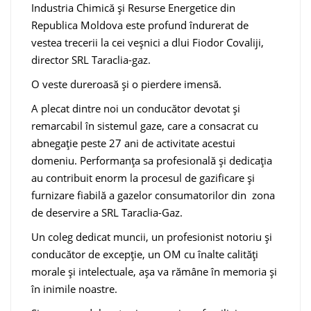
Industria Chimică și Resurse Energetice din
Republica Moldova este profund îndurerat de
vestea trecerii la cei veșnici a dlui Fiodor Covaliji,
director SRL Taraclia-gaz.
O veste dureroasă și o pierdere imensă.
A plecat dintre noi un conducător devotat și
remarcabil în sistemul gaze, care a consacrat cu
abnegație peste 27 ani de activitate acestui
domeniu. Performanța sa profesională și dedicația
au contribuit enorm la procesul de gazificare și
furnizare fiabilă a gazelor consumatorilor din zona
de deservire a SRL Taraclia-Gaz.
Un coleg dedicat muncii, un profesionist notoriu și
conducător de excepție, un OM cu înalte calități
morale și intelectuale, așa va rămâne în memoria și
în inimile noastre.