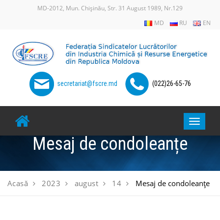
Skip
MD-2012, Mun. Chișinău, Str. 31 August 1989, Nr.129
to
MD
RU
EN
content
secretariat@fscre.md
(022)26-65-76
Toggle
navigat
Mesaj de condoleanțe
Acasă
2023
august
14
Mesaj de condoleanțe