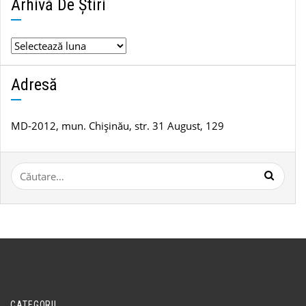
Arhivă De Știri
Arhivă
de
știri
Adresă
MD-2012, mun. Chișinău, str. 31 August, 129
Caută
după:
CATEGORII