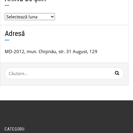
Arhivă
de
știri
Adresă
MD-2012, mun. Chișinău, str. 31 August, 129
Caută
după:
CATEGORII