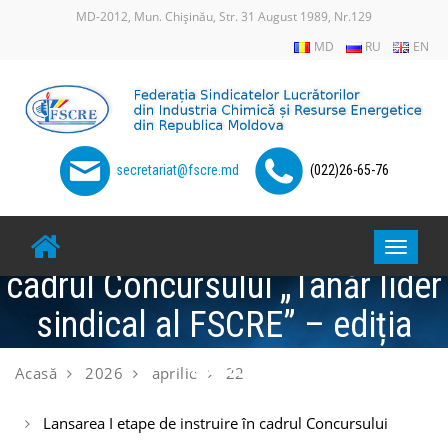
Skip
MD-2012, Mun. Chișinău, Str. 31 August 1989, Nr.129
to
MD
RU
EN
content
secretariat@fscre.md
(022)26-65-76
Lansarea I etape de instruire în
Toggle
cadrul Concursului „Tânăr lider
navigat
sindical al FSCRE” – ediția
2026
Acasă
2026
aprilie
22
Lansarea I etape de instruire în cadrul Concursului