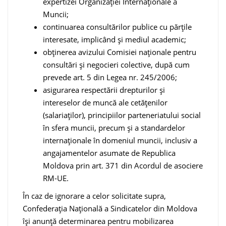
expertizei Organizației Internaționale a
Muncii;
continuarea consultărilor publice cu părțile
interesate, implicând și mediul academic;
obținerea avizului Comisiei naționale pentru
consultări și negocieri colective, după cum
prevede art. 5 din Legea nr. 245/2006;
asigurarea respectării drepturilor și
intereselor de muncă ale cetățenilor
(salariaților), principiilor parteneriatului social
în sfera muncii, precum și a standardelor
internaționale în domeniul muncii, inclusiv a
angajamentelor asumate de Republica
Moldova prin art. 371 din Acordul de asociere
RM-UE.
În caz de ignorare a celor solicitate supra,
Confederația Națională a Sindicatelor din Moldova
își anunță determinarea pentru mobilizarea