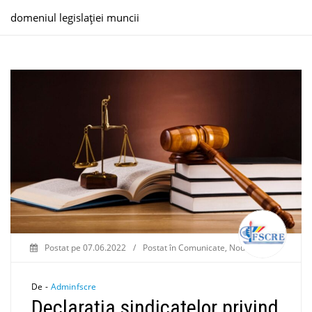
domeniul legislației muncii
Postat pe
07.06.2022
/
Postat în
Comunicate
,
Noutăți
De -
Adminfscre
Declarația sindicatelor privind