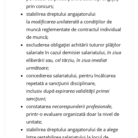
prin concurs;
stabilirea dreptului angajatorului
la
modificarea unilaterală
a condițiilor de
muncă reglementate de contractul individual
de muncă;
excluderea obligației achitării tuturor plăților
salariale în cazul demisiei salariatului,
în ziua
eliberării sau, cel târziu, în ziua imediat
următoare
;
concedierea salariatului, pentru încălcarea
repetată a sancțiunii disciplinare,
inclusiv
după expirarea validității primei
sancțiuni
;
constatarea
necorespunderii profesionale
,
printr-o evaluare organizată doar la nivel de
unitate;
stabilirea dreptului angajatorului de a alege
între restabilirea salariatului la locul de