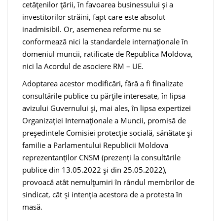
cetățenilor țării, în favoarea businessului și a
investitorilor străini, fapt care este absolut
inadmisibil. Or, asemenea reforme nu se
conformează nici la standardele internaționale în
domeniul muncii, ratificate de Republica Moldova,
nici la Acordul de asociere RM – UE.
Adoptarea acestor modificări, fără a fi finalizate
consultările publice cu părțile interesate, în lipsa
avizului Guvernului și, mai ales, în lipsa expertizei
Organizației Internaționale a Muncii, promisă de
președintele Comisiei protecție socială, sănătate și
familie a Parlamentului Republicii Moldova
reprezentanților CNSM (prezenți la consultările
publice din 13.05.2022 și din 25.05.2022),
provoacă atât nemulțumiri în rândul membrilor de
sindicat, cât și intenția acestora de a protesta în
masă.