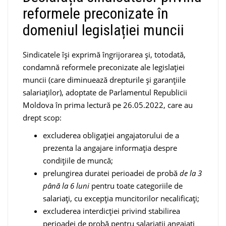
reformele preconizate în
domeniul legislației muncii
Sindicatele își exprimă îngrijorarea și, totodată,
condamnă reformele preconizate ale legislației
muncii (care diminuează drepturile și garanțiile
salariaților), adoptate de Parlamentul Republicii
Moldova în prima lectură pe 26.05.2022, care au
drept scop:
excluderea obligației angajatorului de a
prezenta la angajare informația despre
condițiile de muncă;
prelungirea duratei perioadei de probă
de la 3
până la 6 luni
pentru toate categoriile de
salariați, cu excepția muncitorilor necalificați;
excluderea interdicției privind stabilirea
perioadei de probă pentru salariații angajați