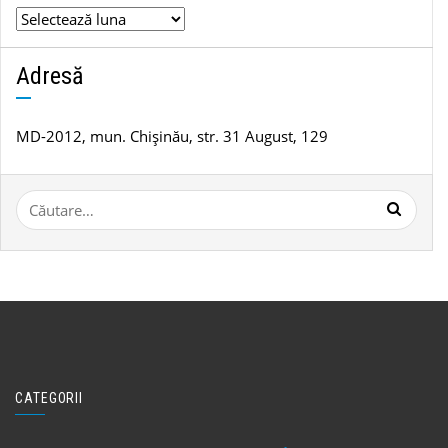
Arhivă
de
știri
Adresă
MD-2012, mun. Chișinău, str. 31 August, 129
Caută
după:
CATEGORII