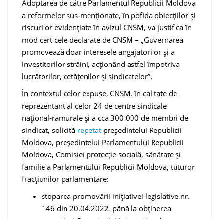
Adoptarea de către Parlamentul Republicii Moldova
a reformelor sus-menționate, în pofida obiecțiilor și
riscurilor evidențiate în avizul CNSM, va justifica în
mod cert cele declarate de CNSM – „Guvernarea
promovează doar interesele angajatorilor și a
investitorilor străini, acționând astfel împotriva
lucrătorilor, cetățenilor și sindicatelor”.
În contextul celor expuse, CNSM, în calitate de
reprezentant al celor 24 de centre sindicale
național-ramurale și a cca 300 000 de membri de
sindicat, solicită
repetat
președintelui Republicii
Moldova, președintelui Parlamentului Republicii
Moldova, Comisiei protecție socială, sănătate și
familie a Parlamentului Republicii Moldova, tuturor
fracțiunilor parlamentare:
stoparea promovării inițiativei legislative nr.
146 din 20.04.2022, până la obținerea