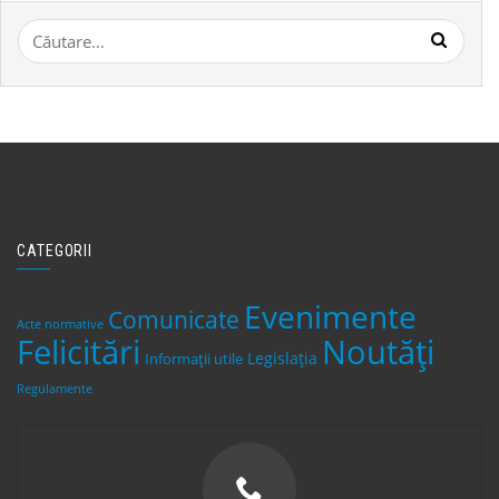
Caută
după:
CATEGORII
Evenimente
Comunicate
Acte normative
Felicitări
Noutăți
Legislaţia
Informații utile
Regulamente