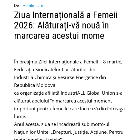
De -
Adminfscre
Ziua Internațională a Femeii
2026: Alăturați-vă nouă în
marcarea acestui mome
În preajma Zilei Internaționale a Femeii – 8 martie,
Federația Sindicatelor Lucrătorilor din
Industria Chimică și Resurse Energetice din
Republica Moldova.
ca organizație afiliată IndustriALL Global Union s-a
alăturat apelului în marcarea acestui moment
important pentru femeile care lucrează din întreaga
lume.
Anul acesta, ziua se încadrează sub motto-ul
Națiunilor Unite: „Drepturi. Justiție. Acțiune. Pentru
toate femeile și fetele”.