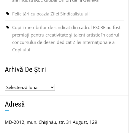
Felicitări cu ocazia Zilei Sindicalistului!
Copiii membrilor de sindicat din cadrul FSCRE au fost
premiați pentru creativitate și talent artistic în cadrul
concursului de desen dedicat Zilei Internaționale a
Copilului
Arhivă De Știri
Arhivă
de
știri
Adresă
MD-2012, mun. Chișinău, str. 31 August, 129