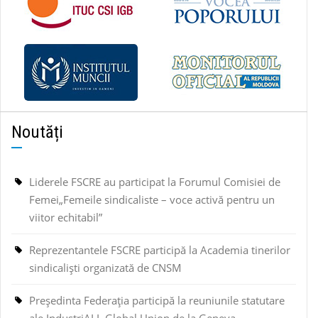
Noutăți
Liderele FSCRE au participat la Forumul Comisiei de
Femei„Femeile sindicaliste – voce activă pentru un
viitor echitabil”
Reprezentantele FSCRE participă la Academia tinerilor
sindicaliști organizată de CNSM
Președinta Federația participă la reuniunile statutare
ale IndustriALL Global Union de la Geneva